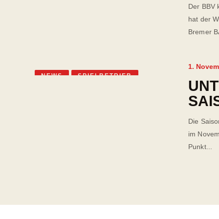
Der BBV k
hat der W
Bremer BA
1. Novem
NEWS
SPIELBETRIEB
UN
SAI
Die Saiso
im Novemb
Punkt...