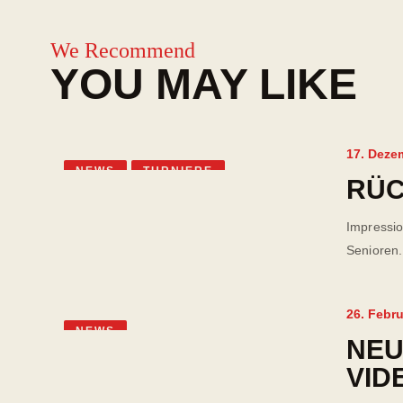
We Recommend
YOU MAY LIKE
17. Deze
NEWS
TURNIERE
RÜC
Impressi
Senioren..
26. Febr
NEWS
NEU
VID