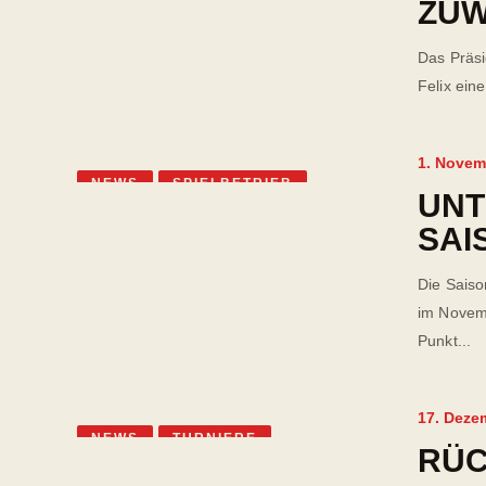
ZUW
Das Präs
Felix ein
1. Novem
NEWS
SPIELBETRIEB
UN
SAI
Die Saiso
im Novemb
Punkt...
17. Deze
NEWS
TURNIERE
RÜC