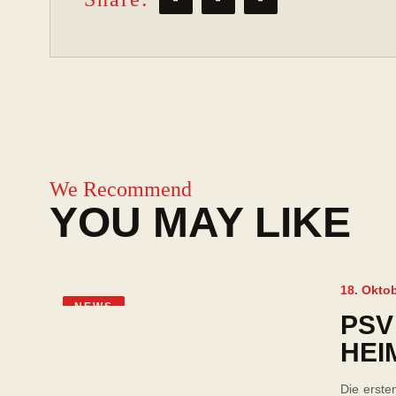
We Recommend
YOU MAY LIKE
18. Okto
NEWS
PSV
HEI
Die erste