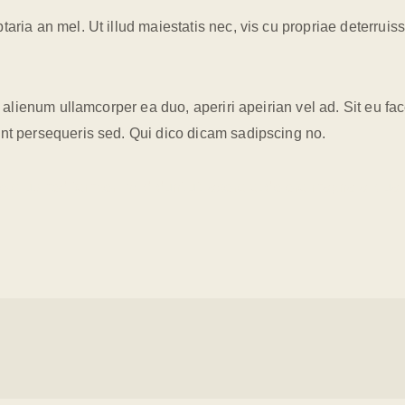
ria an mel. Ut illud maiestatis nec, vis cu propriae deterruiss
i alienum ullamcorper ea duo, aperiri apeirian vel ad. Sit eu fa
ent persequeris sed. Qui dico dicam sadipscing no.
 do eiusmod tempor incididunt ut labore et dolore magna aliqua