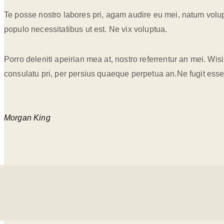
Te posse nostro labores pri, agam audire eu mei, natum volupta
populo necessitatibus ut est. Ne vix voluptua.
Porro deleniti apeirian mea at, nostro referrentur an mei. Wis
consulatu pri, per persius quaeque perpetua an.Ne fugit ess
Lorem ipsum dolor sit amet, consectetur adipiscing elit, sed
Morgan King