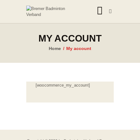
BREMER BADMINTON VERBAND
Mitglied des Deutschen Badminton-Verbandes e.V. und des Landessportbundes
Bremen e.V.
MY ACCOUNT
STARTSEITE
Home
My account
DER BBV
VEREINE
SPIELBETRIEB
[woocommerce_my_account]
EVENTS
JUGEND
AUSBILDUNG