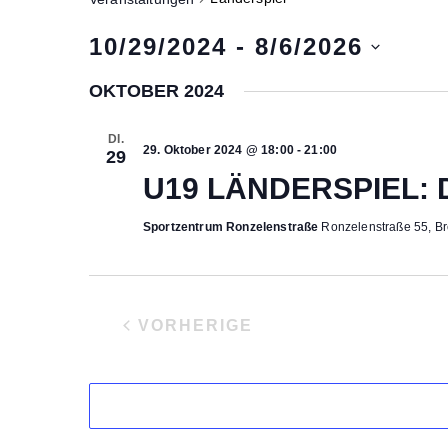
10/29/2024
 - 
8/6/2026
D
OKTOBER 2024
a
t
DI.
u
29. Oktober 2024 @ 18:00
-
21:00
29
m
U19 LÄNDERSPIEL:
w
ä
Sportzentrum Ronzelenstraße
Ronzelenstraße 55, B
h
l
e
VORHERIGE
n
VERANSTALTUNGEN
.