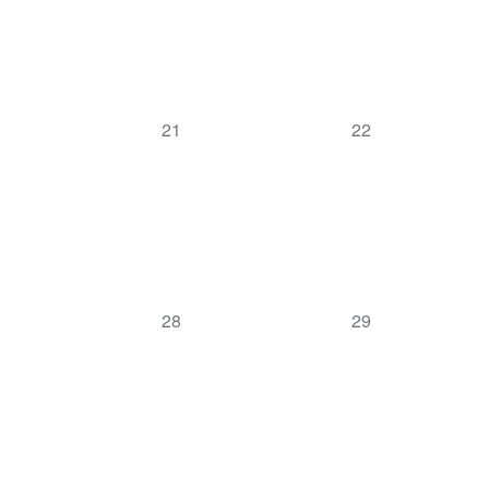
0
0
21
22
Veranstaltungen,
Veranstaltungen,
0
0
28
29
Veranstaltungen,
Veranstaltungen,